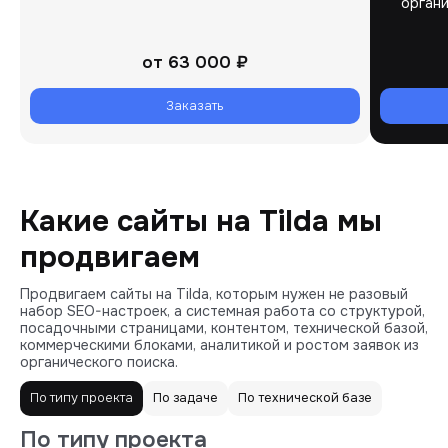
органи
от
63 000 ₽
Заказать
Какие сайты на Tilda мы
продвигаем
Продвигаем сайты на Tilda, которым нужен не разовый
набор SEO-настроек, а системная работа со структурой,
посадочными страницами, контентом, технической базой,
коммерческими блоками, аналитикой и ростом заявок из
органического поиска.
По типу проекта
По задаче
По технической базе
По типу проекта