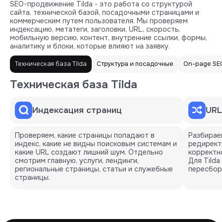
SEO-продвижение Tilda - это работа со структурой
сайта, технической базой, посадочными страницами и
коммерческим путем пользователя. Мы проверяем
индексацию, метатеги, заголовки, URL, скорость,
мобильную версию, контент, внутренние ссылки, формы,
аналитику и блоки, которые влияют на заявку.
Техническая база Tilda
Структура и посадочные
On-page SEO
Техническая база Tilda
Индексация страниц
URL
Проверяем, какие страницы попадают в
Разбирае
индекс, какие не видны поисковым системам и
редирект
какие URL создают лишний шум. Отдельно
корректн
смотрим главную, услуги, лендинги,
Для Tilda
региональные страницы, статьи и служебные
пересбор
страницы.