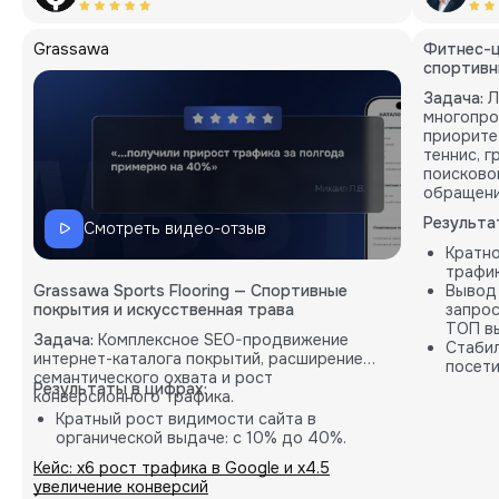
Grassawa
Фитнес-ц
спортивн
Задача:
Л
многопро
приорите
теннис, 
поисково
обращени
Результа
Смотреть видео-отзыв
Кратн
трафик
Grassawa Sports Flooring — Спортивные
Вывод
покрытия и искусственная трава
запрос
ТОП вы
Задача:
Комплексное SEO-продвижение
Стабил
интернет-каталога покрытий, расширение
посети
семантического охвата и рост
карты.
Результаты в цифрах:
конверсионного трафика.
Кратный рост видимости сайта в
органической выдаче: с 10% до 40%.
Пропорциональное увеличение количества
Кейс: х6 рост трафика в Google и х4.5
целевых B2B-заявок (лидов).
увеличение конверсий
Внедрение кастомных решений на основе