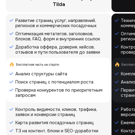
Tilda
Развитие страниц услуг, направлений,
Технич
регионов и коммерческих посадочных
комме
Оптимизация метатегов, заголовков,
Оптими
блоков, FAQ, форм и внутренних ссылок
регион
Доработка оффера, доверия, кейсов,
Контро
отзывов и пути пользователя до заявки
провер
Бесплатная часть на старте:
Бесплатн
Анализ структуры сайта
Компле
Поиск страниц с потенциалом роста
Анализ
Проверка конкурентов по приоритетным
Первич
запросам
стран
Контроль видимости, кликов, трафика,
Работа
заявок и конверсии страниц
верси
Карта развития посадочных страниц
Ежеме
ТЗ на контент, блоки и SEO-доработки
Контро