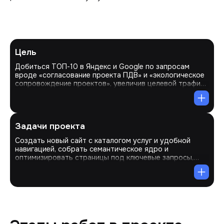
Цель
Добиться ТОП-10 в Яндекс и Google по запросам
вроде «согласование проекта ПДВ» и «экологическое
сопровождение проектов», увеличив целевой трафик,
количество заказов и поток клиентов на рынке
экологических услуг.
Задачи проекта
Создать новый сайт с каталогом услуг и удобной
навигацией, собрать семантическое ядро и
оптимизировать страницы под ключевые запросы,
разработать контент для экспертизы и привлечения
клиентов, внедрить формы заявок для
взаимодействия, настроить локальное SEO для
продвижения в Екатеринбурге и регионах России.