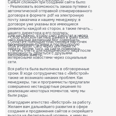
Самым сложным при создании сайта было:
- Реализовать возможность заказа путевки с
автоматической отправкой сгенерированного
договора в формате .pdf на электронную
почту заказчика и нашему менеджеру; в
договоре уже указаны все имеющиеся
реквизиты каждой из сторон, а также печать
нашего директора и его подпись;
Для нас важно, чтобы сайт работал и через
- Сбор всех контактных данных в файл Excel;
него каждый желающий мог совершить
- Оплата с помощью пластиковых карточек
бронирование путевки и последующую
VISA и Master Card через «Интернет»;
оплату. Кроме того, на сайте появилась
- Печать счета для юридического лица после
возможность делиться с друзьями
заполнения анкеты.
интересными новостями через социальные
сети.
Вся работа была выполнена в обговоренные
сроки. В ходе сотрудничества с «Вебстрой»
также не возникало никаких проблем. Как
менеджеры, так и программисты предлагали
совершенно нестандартные решения по
реализации некоторых моментов, чему мы
были рады.
Благодарим агентство «Вебстрой» за работу.
Желаем вам дальнейшего развития в сфере
создания и продвижения сайтов и скорейшего
выхода на федеральный уровень, к чему вы