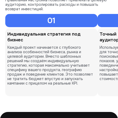
Правильная настройка позволяет привлекать целевую
аудиторию, контролировать расходы и повышать
возврат инвестиций.
01
Индивидуальная стратегия под
Точный 
бизнес
аудито
Каждый проект начинается с глубокого
Использу
анализа особенностей бизнеса, рынка и
для точно
целевой аудитории. Вместо шаблонных
поисковым
решений мы создаём индивидуальную
показов, 
стратегию, которая максимально учитывает
поведенче
специфику вашего продукта, географию
настройка
продаж и поведение клиентов. Это позволяет
повышает
не тратить бюджет впустую и запускать
стоимост
кампании с прицелом на реальные KPI.