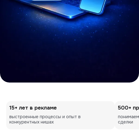
15+ лет в рекламе
500+ п
выстроенные процессы и опыт в 
понимаем
конкурентных нишах
сделки