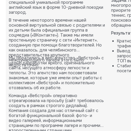
Задача:
Л
специальной уникальной программе
многопро
английский язык в форме 10-дневной поездки
приорите
загород.
теннис, 
В течение некоторого времени нашей
поисково
основной виртуальной связью с родителями и
обращени
их детьми была официальная группа в
Результа
соцмедиа («ВКонтакте»). Также мы имели
простенькую страничку с сети «Интернет»,
Кратн
созданную при помощи благотворителей. Но
трафик
как оказалось, для челябинского
Вывод
представительства крупного
запрос
Мы обратились в веб-агентство «Вебстрой» с
международного лагеря этого было
ТОП вы
целью разработки яркого, оригинального
недостаточно.
Стабил
сайта, несущего атмосферу легкости и
посети
теплоты. Это агентство нам посоветовали
карты.
знакомые, которые уже имели опыт работы с
коллективом «Вебстрой» и положительно
отозвались об их работе.
Команда «Вебстрой» оперативно
отреагировала на просьбу (сайт требовалось
создать в рамках строгого дедлайна).
Компания создала для нас отличный сайт с
богатой функциональной базой: фото- и
видео галереей, информационными
страницами по программе лагеря и прочими
второстепенными страницами.