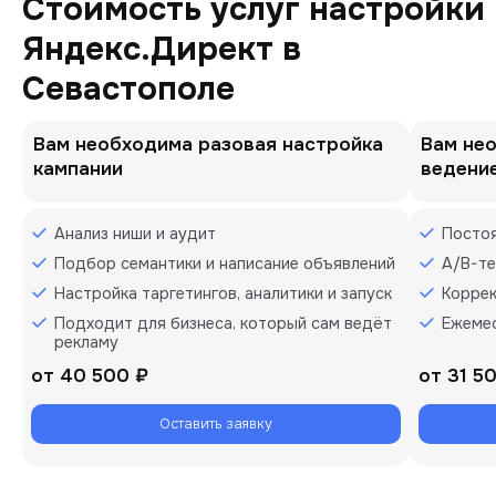
Стоимость услуг настройки
Яндекс.Директ в
Севастополе
Вам необходима разовая настройка
Вам не
кампании
ведени
Анализ ниши и аудит
Постоя
Подбор семантики и написание объявлений
A/B-т
Настройка таргетингов, аналитики и запуск
Коррек
Подходит для бизнеса, который сам ведёт
Ежеме
рекламу
от
40 500 ₽
от
31 5
Оставить заявку