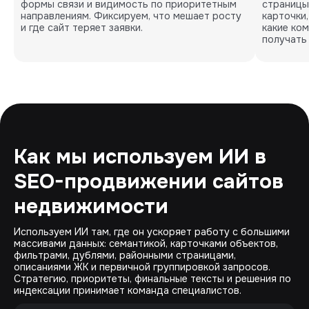
формы связи и видимость по приоритетным
страницы
направлениям. Фиксируем, что мешает росту
карточки
и где сайт теряет заявки.
какие ко
получать
Как мы используем ИИ в
SEO-продвижении сайтов
недвижимости
Используем ИИ там, где он ускоряет работу с большими
массивами данных: семантикой, карточками объектов,
фильтрами, дублями, районными страницами,
описаниями ЖК и первичной группировкой запросов.
Стратегию, приоритеты, финальные тексты и решения по
индексации принимает команда специалистов.