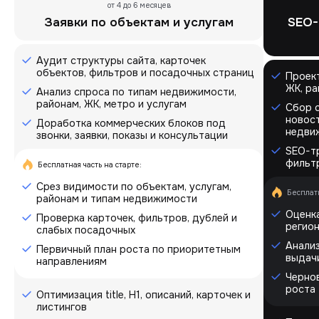
от 4 до 6 месяцев
Заявки по объектам и услугам
SEO-
Аудит структуры сайта, карточек
объектов, фильтров и посадочных страниц
Проек
ЖК, ра
Анализ спроса по типам недвижимости,
районам, ЖК, метро и услугам
Сбор с
новост
Доработка коммерческих блоков под
недви
звонки, заявки, показы и консультации
SEO-тр
фильт
Бесплатная часть на старте:
Срез видимости по объектам, услугам,
Бесплатн
районам и типам недвижимости
Оценка
Проверка карточек, фильтров, дублей и
регио
слабых посадочных
Анализ
Первичный план роста по приоритетным
выдач
направлениям
Черно
роста
Оптимизация title, H1, описаний, карточек и
листингов