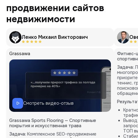
продвижении сайтов
недвижимости
Ленко Михаил Викторович
Ов
Grassawa
Фитнес-ц
спортивн
Задача:
Л
многопро
приорите
теннис, 
поисково
обращени
Результа
Смотреть видео-отзыв
Кратн
трафик
Grassawa Sports Flooring — Спортивные
Вывод
покрытия и искусственная трава
запрос
ТОП вы
Задача:
Комплексное SEO-продвижение
Стабил