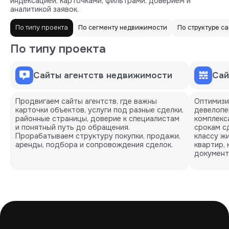
индексацией, карточками, фильтрами, доверием и
аналитикой заявок.
По типу проекта
По сегменту недвижимости
По структуре с
По типу проекта
Сайты агентств недвижимости
Сай
Продвигаем сайты агентств, где важны
Оптимизи
карточки объектов, услуги под разные сделки,
девелопе
районные страницы, доверие к специалистам
комплекса
и понятный путь до обращения.
срокам с
Прорабатываем структуру покупки, продажи,
классу ж
аренды, подбора и сопровождения сделок.
квартир,
документ