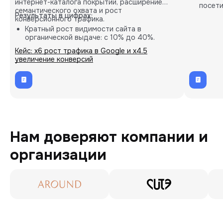
интернет-каталога покрытий, расширение
посети
семантического охвата и рост
карты.
Результаты в цифрах:
конверсионного трафика.
Кратный рост видимости сайта в
органической выдаче: с 10% до 40%.
Пропорциональное увеличение количества
Кейс: х6 рост трафика в Google и х4.5
целевых B2B-заявок (лидов).
увеличение конверсий
Внедрение кастомных решений на основе
глубокой аналитики проекта.
Нам доверяют компании и
организации