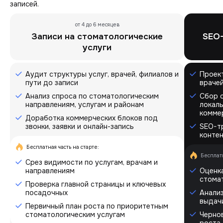
записей.
от 4 до 6 месяцев
Записи на стоматологические
SEO-
услуги
Аудит структуры услуг, врачей, филиалов и
Проект
пути до записи
врачей
Анализ спроса по стоматологическим
Сбор 
направлениям, услугам и районам
локал
комме
Доработка коммерческих блоков под
звонки, заявки и онлайн-запись
SEO-тр
контен
Бесплатная часть на старте:
Бесплатн
Срез видимости по услугам, врачам и
направлениям
Оценка
стома
Проверка главной страницы и ключевых
посадочных
Анализ
выдач
Первичный план роста по приоритетным
стоматологическим услугам
Черно
роста