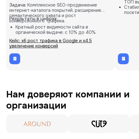
ТОП вы
Задача:
Комплексное SEO-продвижение
Стабил
интернет-каталога покрытий, расширение
посети
семантического охвата и рост
карты.
Результаты в цифрах:
конверсионного трафика.
Кратный рост видимости сайта в
органической выдаче: с 10% до 40%.
Пропорциональное увеличение количества
Кейс: х6 рост трафика в Google и х4.5
целевых B2B-заявок (лидов).
увеличение конверсий
Внедрение кастомных решений на основе
глубокой аналитики проекта.
Нам доверяют компании и
организации