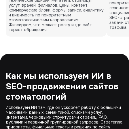
технические ошибки, метатеги, страницы
приоритет
услуг, врачей, филиалов, цены, контент,
сезоннос
коммерческие блоки, формы записи, аналитику
специали
и видимость по приоритетным
SEO-стра
стоматологическим направлениям.
задачи с
Фиксируем, что мешает росту и где сайт
трафика.
теряет обращения.
Как мы используем ИИ в
SEO-продвижении сайтов
стоматологий
Используем ИИ там, где он ускоряет работу с большими
массивами данных: семантикой, списками услуг,
интентами, черновыми структурами страниц, FAQ,
дублями и первичной группировкой запросов. Стратегию,
приоритеты, финальные тексты и решения по сайту