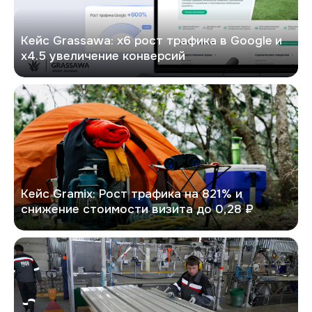
Кейс Grassawa: х6 рост трафика в Google и
х4.5 увеличение конверсий
GRAMIX
Кейс Gramix: Рост трафика на 821% и
снижение стоимости визита до 0,28 ₽
PitON