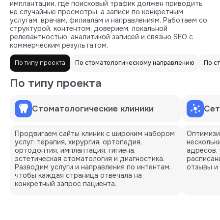
имплантации, где поисковый трафик должен приводить
не случайные просмотры, а записи по конкретным
услугам, врачам, филиалам и направлениям. Работаем со
структурой, контентом, доверием, локальной
релевантностью, аналитикой записей и связью SEO с
коммерческим результатом.
По типу проекта
По стоматологическому направлению
По с
По типу проекта
Стоматологические клиники
Сет
Продвигаем сайты клиник с широким набором
Оптимизи
услуг: терапия, хирургия, ортопедия,
нескольк
ортодонтия, имплантация, гигиена,
адресов, 
эстетическая стоматология и диагностика.
расписани
Разводим услуги и направления по интентам,
отзывы и 
чтобы каждая страница отвечала на
конкретный запрос пациента.