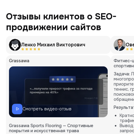
Отзывы клиентов о SEO-
продвижении сайтов
Ленко Михаил Викторович
Ов
Grassawa
Фитнес-ц
спортивн
Задача:
Л
многопро
приорите
теннис, 
поисково
обращени
Результа
Смотреть видео-отзыв
Кратн
трафик
Grassawa Sports Flooring — Спортивные
Вывод
покрытия и искусственная трава
запрос